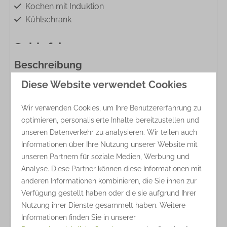
Kochen mit Induktion
Kühlschrank
Schlafzimmer
Beschreibung
Garderobe
Etagenbett: 2
Diese Website verwendet Cookies
2. Stock, DG
Doppelbett: 1
2 Schlafzimmer
Kleiderbügel: 5
Wir verwenden Cookies, um Ihre Benutzererfahrung zu
1 Wohnschlafzimmer mit Essecke
optimieren, personalisierte Inhalte bereitzustellen und
Einbauküche mit reichlich Geschirr und
Waschen und Trocknen
unseren Datenverkehr zu analysieren. Wir teilen auch
Spülmaschine
Informationen über Ihre Nutzung unserer Website mit
DU/ WC + sep. WC
Trocknungsgestell
unseren Partnern für soziale Medien, Werbung und
Überdachter Balkon
Analyse. Diese Partner können diese Informationen mit
Hunde willkommen
Unterhaltung
anderen Informationen kombinieren, die Sie ihnen zur
Verfügung gestellt haben oder die sie aufgrund Ihrer
Wi-Fi
Nutzung ihrer Dienste gesammelt haben. Weitere
Informationen finden Sie in unserer